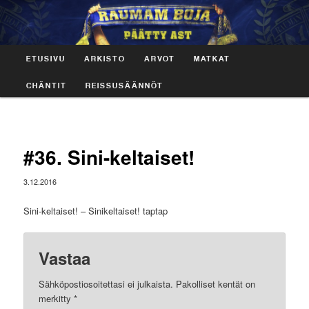
PÄÄVALIKKO
Päätty ast!
ETUSIVU
ARKISTO
ARVOT
MATKAT
SIIRRY SISÄLTÖÖN
SIIRRY TOISSIJAISEEN SISÄLTÖÖN
CHÄNTIT
REISSUSÄÄNNÖT
Raumam Boja
#36. Sini-keltaiset!
3.12.2016
Sini-keltaiset! – Sinikeltaiset! taptap
Vastaa
Sähköpostiosoitettasi ei julkaista.
Pakolliset kentät on
merkitty
*